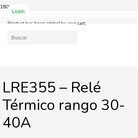
Login
Product
has been added to your cart.
LRE355 – Relé
Térmico rango 30-
40A