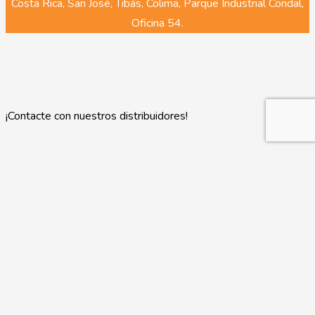
Costa Rica, San José, Tibás, Colima, Parque Industrial Condal,
Oficina 54.
¡Contacte con nuestros distribuidores!
Ubicación: Costa Rica, Alajuela, 500 metros norte de los
Tribunales de Justicia, carretera hacia Tuetal
Teléfonos: (506) 2440-0060 / 8377-1848
Correo:
info@grupoinduni.com
Página:
www.grupoinduni.com