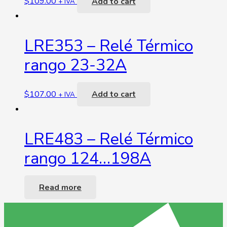
$
109.00
Add to cart
+ IVA
LRE353 – Relé Térmico
rango 23-32A
$
107.00
Add to cart
+ IVA
LRE483 – Relé Térmico
rango 124…198A
Read more