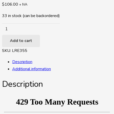
$
106.00
+ IVA
33 in stock (can be backordered)
LRE355
-
Add to cart
Relé
Térmico
SKU:
LRE355
rango
Description
30-
Additional information
40A
quantity
Description